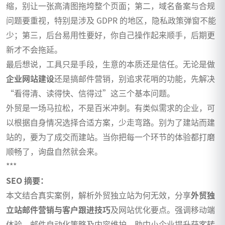
缩，别让一张高清图拖垮整个页面；第二，域名备案与合规
问题要重视，特别是涉及 GDPR 的地区，隐私政策弹窗不能
少；第三，后台易用性要好，你自己操作起来顺手，后期更
新才不会拖延。
最后想说，工具只是手段，生意的本质还是信任。无论是做
企业网站建设
还是搞邮件营销，别追求花哨的功能，先解决
“看得清、读得快、信得过”这三个基本问题。
外贸是一场马拉松，不是百米冲刺。有类似需求的企业，可
以根据自身情况选择合适方案，少走弯路。别为了建站而建
站的，要为了成交而建站。当你把每一个环节的体验都打磨
顺畅了，询盘自然就会来。
***
SEO 摘要：
本文结合真实案例，解析外贸独立站为何无效，分享
外贸独
立站邮件营销与客户跟进技巧
及网站优化要点。强调移动端
体验、邮件自动化策略及内容维护，助中小企业提升获客转