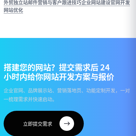
外贸独立站邮件营销与客户跟进技巧
企业网站建设
官网开发
网站优化
搭
建
您
的
网
站
？
提
交
需
求
后
2
4
小
时
内
给
你
网
站
开
发
方
案
与
报
价
企业官网、品牌展示站、营销落地页、功能定制开发，一对
一梳理需求并快速启动。
立即提交需求