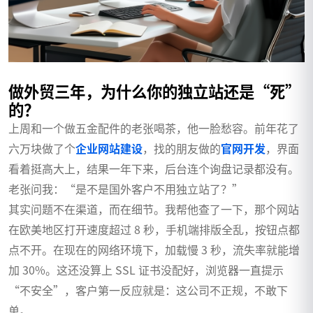
做外贸三年，为什么你的独立站还是“死”
的？
上周和一个做五金配件的老张喝茶，他一脸愁容。前年花了
六万块做了个
企业网站建设
，找的朋友做的
官网开发
，界面
看着挺高大上，结果一年下来，后台连个询盘记录都没有。
老张问我：“是不是国外客户不用独立站了？”
其实问题不在渠道，而在细节。我帮他查了一下，那个网站
在欧美地区打开速度超过 8 秒，手机端排版全乱，按钮点都
点不开。在现在的网络环境下，加载慢 3 秒，流失率就能增
加 30%。这还没算上 SSL 证书没配好，浏览器一直提示
“不安全”，客户第一反应就是：这公司不正规，不敢下
单。