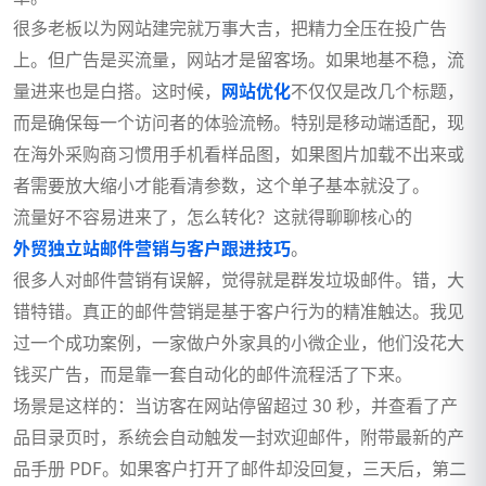
很多老板以为网站建完就万事大吉，把精力全压在投广告
上。但广告是买流量，网站才是留客场。如果地基不稳，流
量进来也是白搭。这时候，
网站优化
不仅仅是改几个标题，
而是确保每一个访问者的体验流畅。特别是移动端适配，现
在海外采购商习惯用手机看样品图，如果图片加载不出来或
者需要放大缩小才能看清参数，这个单子基本就没了。
流量好不容易进来了，怎么转化？这就得聊聊核心的
外贸独立站邮件营销与客户跟进技巧
。
很多人对邮件营销有误解，觉得就是群发垃圾邮件。错，大
错特错。真正的邮件营销是基于客户行为的精准触达。我见
过一个成功案例，一家做户外家具的小微企业，他们没花大
钱买广告，而是靠一套自动化的邮件流程活了下来。
场景是这样的：当访客在网站停留超过 30 秒，并查看了产
品目录页时，系统会自动触发一封欢迎邮件，附带最新的产
品手册 PDF。如果客户打开了邮件却没回复，三天后，第二