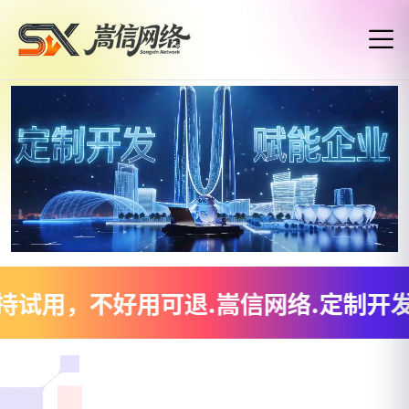
好用可退
.
嵩信网络
.
定制开发
.
数字赋能
.