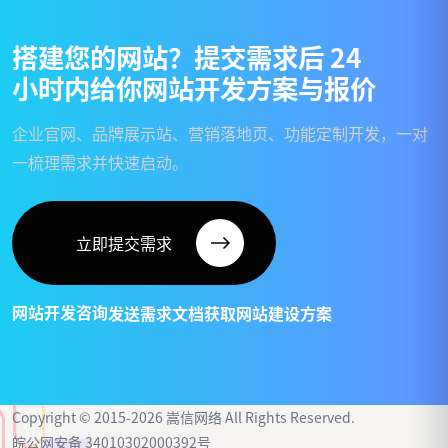
搭
建
您
的
网
站
？
提
交
需
求
后
2
4
小
时
内
给
你
网
站
开
发
方
案
与
报
价
企业官网、品牌展示站、营销落地页、功能定制开发，一对
一梳理需求并快速启动。
立即提交需求
网站开发咨询
发送需求文档
获取网站建设方案
Copyright © 2015-2026 嵩信网络 All Rights Reserved.
皖公网安备 34010302000392号