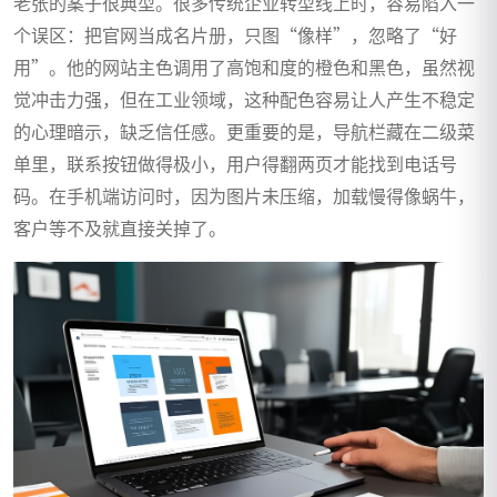
老张的案子很典型。很多传统企业转型线上时，容易陷入一
个误区：把官网当成名片册，只图“像样”，忽略了“好
用”。他的网站主色调用了高饱和度的橙色和黑色，虽然视
觉冲击力强，但在工业领域，这种配色容易让人产生不稳定
的心理暗示，缺乏信任感。更重要的是，导航栏藏在二级菜
单里，联系按钮做得极小，用户得翻两页才能找到电话号
码。在手机端访问时，因为图片未压缩，加载慢得像蜗牛，
客户等不及就直接关掉了。