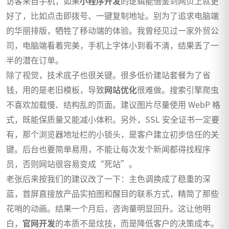
访客来自手机，如果
小程序开发
的逻辑能借鉴到网页上就更
好了，比如点击即拨号、一键复制地址。别为了追求电脑端
的华丽排版，牺牲了移动端的体验。我曾经见过一家外贸公
司，电脑端看着完美，手机上字体小到看不清，结果丢了一
半的潜在订单。
除了视觉，技术底子也很关键。很多低价建站套餐为了省
钱，用的是老旧模板，导致
网站优化
很难做。搜索引擎爬虫
不喜欢加载慢、结构乱的页面。建议图片尽量使用 WebP 格
式，既能保质量又能减小体积。另外，SSL 安全证书一定要
有，那个浏览器地址栏的小锁头，是客户建立初步信任的关
键。后台也要简单易用，不能让每次发个新闻都得找程序
员，否则网站很容易变成“死站”。
老张后来按我们的建议改了一下：主色调换成了稳重的深
蓝，首屏直接放产品实拍图和醒目的联系方式，精简了那些
花哨的动画。结果一个月后，咨询量明显回升。这让他明
白，
官网开发
的本质不是炫技，而是降低客户的决策成本。