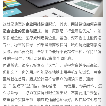
这就是典型的
企业网站建设
踩坑。其实，
网站建设如何选择
适合企业的配色与版式
，第一原则是“行业属性优先”。如
果你是金融、医疗或制造类企业，蓝色、深灰色往往能传递
专业、稳重的信号；如果是电商或快消，暖色调更能刺激购
买欲。颜色要克制，全站主色最好不要超过三种，保持品牌
VI 的一致性，别让网站看起来像个调色盘。
再说版式。很多老板喜欢“大气”，觉得留白越多越高级。
但别忘了，你的用户可能是在地铁上用手机匆匆浏览。黄金
区域就在首屏。版式设计要符合用户的阅读习惯，通常
呈"F"型或"Z"型扫描。核心信息——你是谁、你卖什么、怎
么联系你——必须在首屏显眼位置出现，不需要用户去猜。
这里有个实操细节：
响应式适配
必须做好。现在超过七成的