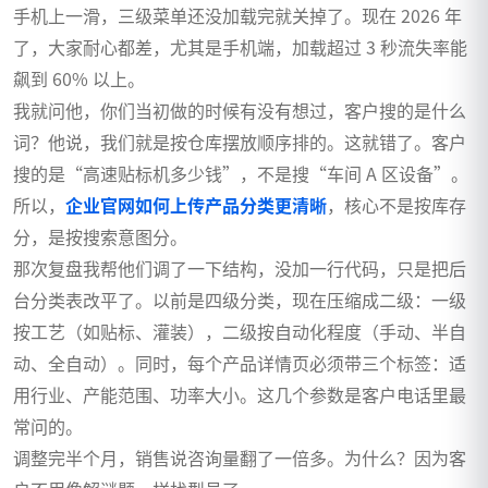
手机上一滑，三级菜单还没加载完就关掉了。现在 2026 年
了，大家耐心都差，尤其是手机端，加载超过 3 秒流失率能
飙到 60% 以上。
我就问他，你们当初做的时候有没有想过，客户搜的是什么
词？他说，我们就是按仓库摆放顺序排的。这就错了。客户
搜的是“高速贴标机多少钱”，不是搜“车间 A 区设备”。
所以，
企业官网如何上传产品分类更清晰
，核心不是按库存
分，是按搜索意图分。
那次复盘我帮他们调了一下结构，没加一行代码，只是把后
台分类表改平了。以前是四级分类，现在压缩成二级：一级
按工艺（如贴标、灌装），二级按自动化程度（手动、半自
动、全自动）。同时，每个产品详情页必须带三个标签：适
用行业、产能范围、功率大小。这几个参数是客户电话里最
常问的。
调整完半个月，销售说咨询量翻了一倍多。为什么？因为客