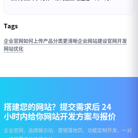
Tags
企业官网如何上传产品分类更清晰
企业网站建设
官网开发
网站优化
搭
建
您
的
网
站
？
提
交
需
求
后
2
4
小
时
内
给
你
网
站
开
发
方
案
与
报
价
企业官网、品牌展示站、营销落地页、功能定制开发，一对