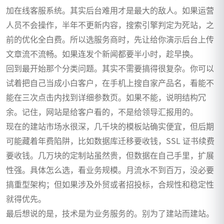
加在线客服系统。其实后台难用才是最大的敌人。如果运营
人员不会操作，半年不更新内容，搜索引擎判定为死站，之
前的优化全白费。所以选服务商时，先让给你演示后台上传
文章流不流畅。如果连发个新闻都要半小时，趁早换。
回到最开始那个分类问题。其实不需要搞得很复杂。你可以
试着把自己当成小白客户，在手机上搜自家产品名，看能不
能在三次点击内找到详细参数页。如果不能，说明结构冗
余。记住，网站是给客户看的，不是给领导汇报用的。
现在的建站市场水很深，几千块的模板站确实便宜，但后期
可能藏着年费陷阱，比如数据库迁移要收钱，SSL 证书续费
要收钱。几万块的定制站虽然贵，但数据在自己手里，扩展
性强。具体怎么选，看业务规模。月流水不到百万，没必要
搞重型架构；但如果涉及外贸或者招投标，合规性和稳定性
就得优先。
最后想说的是，技术是为业务服务的。别为了建站而建站。