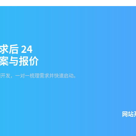
求
后
2
4
案
与
报
价
制开发，一对一梳理需求并快速启动。
网站