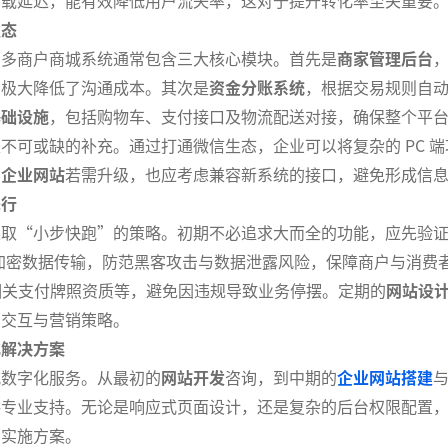
生态
的多商户商城系统通常包含三大核心模块。首先是
商家管理后台
，极大降低了沟通成本。其次是
资金分账系统
，根据交易规则自
基础设施
，包括购物车、支付接口及物流配送对接，确保整个平
不可或缺的补充。通过打通微信生态，企业可以将复杂的 PC 
的
企业网站
若需升级，也应考虑兼容新系统的接口，避免形成信
先行
采取“小步快跑”的策略。初期不必追求大而全的功能，应先验
证书加密数据传输，防范黑客攻击与数据泄露风险，保障商户与消
申请相关支付牌照资质等，避免因违规导致业务停摆。定期的
网站设
面交互与营销策略。
化解决方案
式数字化服务。从最初的
网站开发
咨询，到中期的
企业网站搭建
供专业支持。无论是响应式页面设计，还是复杂的后台权限配置
的实施方案。