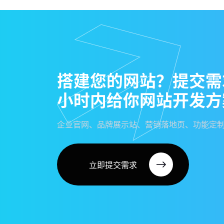
搭
建
您
的
网
站
？
提
交
需
小
时
内
给
你
网
站
开
发
方
企业官网、品牌展示站、营销落地页、功能定
立即提交需求